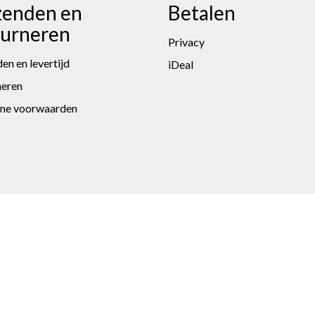
zenden en
Betalen
ourneren
Privacy
en en levertijd
iDeal
neren
ne voorwaarden