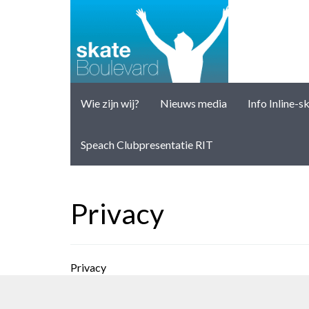
Wie zijn wij?
Nieuws media
Info Inline-s
Speach Clubpresentatie RIT
Privacy
Privacy