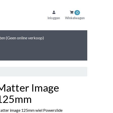
0
Inloggen
Winkelwagen
inkelwagen
ten (Geen online verkoop)
Uw winkelwagen is leeg.
Vul hem met producten.
Matter Image
125mm
atter image 125mm wiel Powerslide