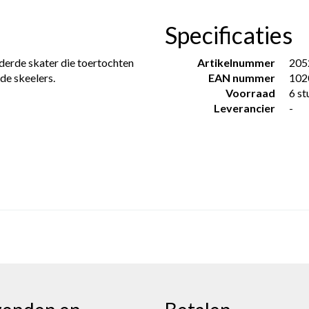
Specificaties
rderde skater die toertochten
Artikelnummer
205
 de skeelers.
EAN nummer
102
Voorraad
6 st
Leverancier
-