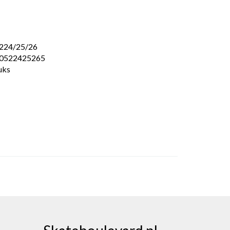
224/25/26
0522425265
uks